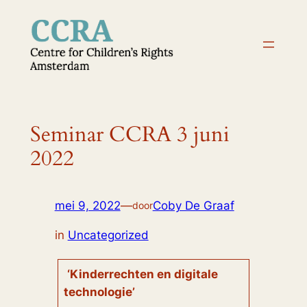
Ga
naar
de
inhoud
Seminar CCRA 3 juni
2022
mei 9, 2022
—
Coby De Graaf
door
in
Uncategorized
‘Kinderrechten en digitale
technologie’